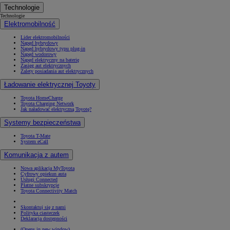
Technologie
Technologie
Elektromobilność
Lider elektromobilności
Napęd hybrydowy
Napęd hybrydowy typu plug-in
Napęd wodorowy
Napęd elektryczny na baterię
Zasięg aut elektrycznych
Zalety posiadania aut elektrycznych
Ładowanie elektrycznej Toyoty
Toyota HomeCharge
Toyota Charging Network
Jak naładować elektryczną Toyotę?
Systemy bezpieczeństwa
Toyota T-Mate
System eCall
Komunikacja z autem
Nowa aplikacja MyToyota
Cyfrowy opiekun auta
Usługi Connected
Płatne subskrypcje
Toyota Connectivity Match
Skontaktuj się z nami
Polityka ciasteczek
Deklaracja dostępności
(Opens in new window)