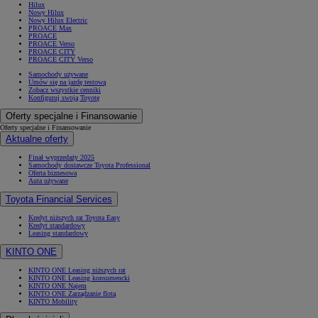
Hilux
Nowy Hilux
Nowy Hilux Electric
PROACE Max
PROACE
PROACE Verso
PROACE CITY
PROACE CITY Verso
Samochody używane
Umów się na jazdę testową
Zobacz wszystkie cenniki
Konfiguruj swoją Toyotę
Oferty specjalne i Finansowanie
Oferty specjalne i Finansowanie
Aktualne oferty
Finał wyprzedaży 2025
Samochody dostawcze Toyota Professional
Oferta biznesowa
Auta używane
Toyota Financial Services
Kredyt niższych rat Toyota Easy
Kredyt standardowy
Leasing standardowy
KINTO ONE
KINTO ONE Leasing niższych rat
KINTO ONE Leasing konsumencki
KINTO ONE Najem
KINTO ONE Zarządzanie flotą
KINTO Mobility