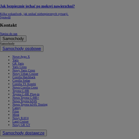
Jak bezpiecznie jechać po mokrej nawierzchni?
Kilka wskazówek, jak unikać niebezpiecznych sytuacji.
Sprawdź
Kontakt
Napisz do nas
Samochody
Samochody
Samochody osobowe
Nowe Aygo X
Yaris
GR Yaris
Yaris Cross
Nowy Yaris Cross
Nowy Urban Cruiser
Corolla Hatchback
Corolla Sedan
Corolla TS Kombi
Nowa Corolla Cross
Toyota C-HR
Toyota C-HR Plug-in
Nowa Toyota C-HR+
Nowa Toyota bZ4X
Nowa Toyota bZ4X Touring
Camry
Prius
Mirai
Nowy RAV4
Land Cruiser
Nowy GR GT
Samochody dostawcze