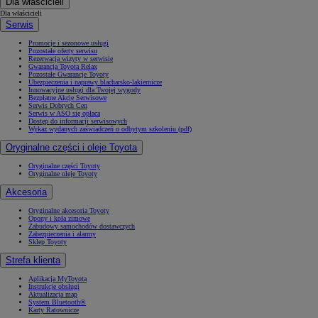
Dla właścicieli
Dla właścicieli
Serwis
Promocje i sezonowe usługi
Pozostałe oferty serwisu
Rezerwacja wizyty w serwisie
Gwarancja Toyota Relax
Pozostałe Gwarancje Toyoty
Ubezpieczenia i naprawy blacharsko-lakiernicze
Innowacyjne usługi dla Twojej wygody
Bezpłatne Akcje Serwisowe
Serwis Dobrych Cen
Serwis w ASO się opłaca
Dostęp do informacji serwisowych
Wykaz wydanych zaświadczeń o odbytym szkoleniu (pdf)
Oryginalne części i oleje Toyota
Oryginalne części Toyoty
Oryginalne oleje Toyoty
Akcesoria
Oryginalne akcesoria Toyoty
Opony i koła zimowe
Zabudowy samochodów dostawczych
Zabezpieczenia i alarmy
Sklep Toyoty
Strefa klienta
Aplikacja MyToyota
Instrukcje obsługi
Aktualizacja map
System Bluetooth®
Karty Ratownicze