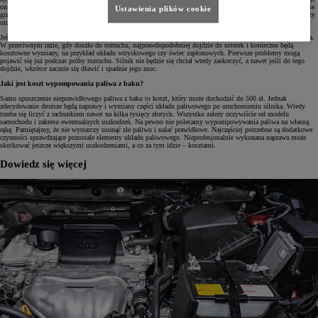
on do wlewu paliwa w samochodzie z napędem benzynowym, co powinno dać nam do myślenia, że coś tu nie
Ustawienia plików cookie
gra. Mimo to jeśli nawet dojdzie do pomyłki, wszystko zależy od ilości nieprawidłowego paliwa w baku i czy
uruchomiliśmy silnik.
Jeśli samochód nie został uruchomiony, wystarczy wypompowanie paliwa ze zbiornika i przeczyszczenie filtra.
W przeciwnym razie, gdy doszło do rozruchu, najprawdopodobniej dojdzie do usterek i konieczne będą
kosztowne wymiany, na przykład układu wtryskowego czy świec zapłonowych. Pierwsze problemy mogą
pojawić się już podczas próby rozruchu. Silnik nie będzie się chciał wtedy zaskoczyć, a nawet jeśli do tego
dojdzie, wkrótce zacznie się dławić i spadnie jego moc.
Jaki jest koszt wypompowania paliwa z baku?
Samo spuszczenie nieprawidłowego paliwa z baku to koszt, który może dochodzić do 500 zł. Jednak
zdecydowanie droższe będą naprawy i wymiany części układu paliwowego po uruchomieniu silnika. Wtedy
trzeba się liczyć z rachunkiem nawet na kilka tysięcy złotych. Wszystko zależy oczywiście od modelu
samochodu i zakresu ewentualnych uszkodzeń. Na pewno nie polecamy wypompowywania paliwa na własną
rękę. Pamiętajmy, że nie wystarczy usunąć złe paliwo i nalać prawidłowe. Najczęściej potrzebne są dodatkowe
czynności sprawdzające pozostałe elementy układu paliwowego. Nieprofesjonalnie wykonana naprawa może
skutkować jeszcze większymi uszkodzeniami, a co za tym idzie – kosztami.
Dowiedz się więcej