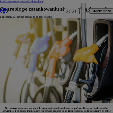
Przejdź do głównej zawartości
(Press Enter)
Co zrobić po zatankowaniu złego paliwa do auta?
Otwórz menu
Pamiętajmy, nie zawsze oznacza to od razu tragedię
No dobrze, stało się... na stacji benzynowej zatankowaliśmy złe paliwo. Benzynę do diesla albo
odwrotnie. I co dalej? Pamiętajmy, nie zawsze oznacza to od razu tragedię. Podpowiadamy, co robić