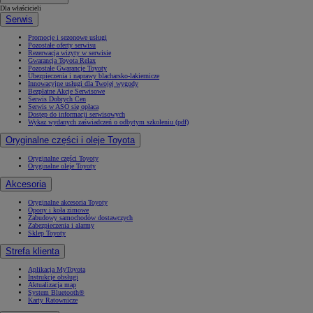
Dla właścicieli
Serwis
Promocje i sezonowe usługi
Pozostałe oferty serwisu
Rezerwacja wizyty w serwisie
Gwarancja Toyota Relax
Pozostałe Gwarancje Toyoty
Ubezpieczenia i naprawy blacharsko-lakiernicze
Innowacyjne usługi dla Twojej wygody
Bezpłatne Akcje Serwisowe
Serwis Dobrych Cen
Serwis w ASO się opłaca
Dostęp do informacji serwisowych
Wykaz wydanych zaświadczeń o odbytym szkoleniu (pdf)
Oryginalne części i oleje Toyota
Oryginalne części Toyoty
Oryginalne oleje Toyoty
Akcesoria
Oryginalne akcesoria Toyoty
Opony i koła zimowe
Zabudowy samochodów dostawczych
Zabezpieczenia i alarmy
Sklep Toyoty
Strefa klienta
Aplikacja MyToyota
Instrukcje obsługi
Aktualizacja map
System Bluetooth®
Karty Ratownicze