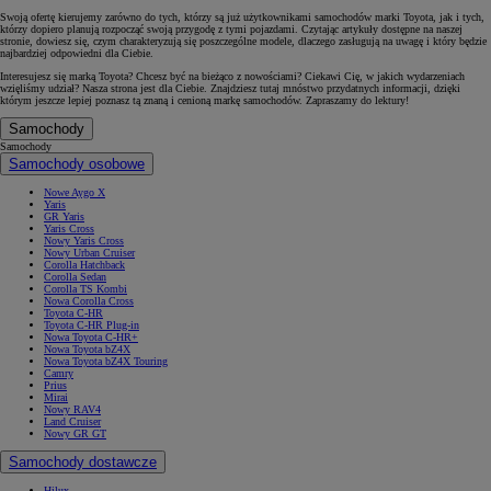
Swoją ofertę kierujemy zarówno do tych, którzy są już użytkownikami samochodów marki Toyota, jak i tych,
którzy dopiero planują rozpocząć swoją przygodę z tymi pojazdami. Czytając artykuły dostępne na naszej
stronie, dowiesz się, czym charakteryzują się poszczególne modele, dlaczego zasługują na uwagę i który będzie
najbardziej odpowiedni dla Ciebie.
Interesujesz się marką Toyota? Chcesz być na bieżąco z nowościami? Ciekawi Cię, w jakich wydarzeniach
wzięliśmy udział? Nasza strona jest dla Ciebie. Znajdziesz tutaj mnóstwo przydatnych informacji, dzięki
którym jeszcze lepiej poznasz tą znaną i cenioną markę samochodów. Zapraszamy do lektury!
Samochody
Samochody
Samochody osobowe
Nowe Aygo X
Yaris
GR Yaris
Yaris Cross
Nowy Yaris Cross
Nowy Urban Cruiser
Corolla Hatchback
Corolla Sedan
Corolla TS Kombi
Nowa Corolla Cross
Toyota C-HR
Toyota C-HR Plug-in
Nowa Toyota C-HR+
Nowa Toyota bZ4X
Nowa Toyota bZ4X Touring
Camry
Prius
Mirai
Nowy RAV4
Land Cruiser
Nowy GR GT
Samochody dostawcze
Hilux