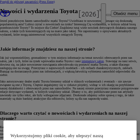
Przejdź do głównej zawartości
(Press Enter)
Nowości i wydarzenia Toyota
Otwórz menu
Jesteś prawdziwym fanem samochodów marki Toyota? Uwielbiasz te nowoczesne i cieszące się doskonałą
popularnością auta? Lubisz czytać o nowościach na rynku? Interesują Cię wydarzenia, w którym udział biorą
przedstawiciele Toyoty? To miejsce dla Ciebie! Znajdziesz tutaj wiele nowinek dotyczących działania naszego
salonu, a także tych koncentrujących się na marce jako takiej. Nie zapominamy o opisywaniu aktualnych
wydarzeń, które mogą zainteresować wszystkich ceniących Toyotę.
Jakie informacje znajdziesz na naszej stronie?
Jak już wspomnieliśmy, gromadzimy w tym miejscu informacje na temat nowości oferowanych przez nas
salon, jak i tych, które na rynek wprowadza marka Toyota i nasz
internetowy salon
. Stawiając na nasz serwis,
dowiesz się, na jakie nowoczesne rozwiązania zdecydowała się postawić marka Toyota, a także dlaczego
zasługują one na uwagę. Przeczytasz o najnowszych modelach – ich cechach charakterystycznych, zaletach.
Bazując na dostarczanych przez nas informacjach, z większą łatwością wybierzesz samochód odpowiedni dla
siebie.
Jako autoryzowany dealer marki Toyota bierzemy udział w różnych wydarzeniach i eventach – nie zawsze
związane są one z Toyotą. Chętnie angażujemy się w ciekawe projekty, widząc w ich okazję na przybliżenie
naszej działalności i oferowanych przez nas samochodów. Na naszej stronie przeczytasz starannie przygotowane
relacje dotyczące wydarzeń, w których wzięliśmy udział. Dbamy o to, aby publikowane przez nas artykuły
zawierały nie tylko tekst, ale były wzbogacone zdjęciami. Doskonale zdajemy sobie sprawę z tego, że takie
materiały są dużo bardziej atrakcyjne dla odbiorców, którzy są dla nas naprawdę ważni.
Dlaczego warto czytać o nowościach i wydarzeniach na naszej
stronie?
Każdy artykuł opublikowany na naszej stronie przygotowany został z niezwykłą rzetelnością. Dbamy o
wiarygodność przedstawianych informacji – duży nacisk kładziemy na to, aby nawet w minimalnym stopniu
nie wprowadzać naszych klientów w błąd. Zawsze pracujemy solidnie bez względu na to, czy chodzi o sprzedaż
Wykorzystujemy pliki cookie, aby ulepszyć naszą
auta, naprawę usterki czy napisanie artykułu dotyczącego oferowanych przez nas nowości. Dzięki temu każdy,