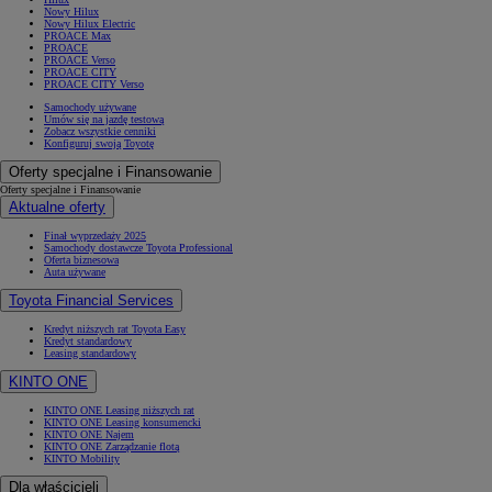
Nowy Hilux
Nowy Hilux Electric
PROACE Max
PROACE
PROACE Verso
PROACE CITY
PROACE CITY Verso
Samochody używane
Umów się na jazdę testową
Zobacz wszystkie cenniki
Konfiguruj swoją Toyotę
Oferty specjalne i Finansowanie
Oferty specjalne i Finansowanie
Aktualne oferty
Finał wyprzedaży 2025
Samochody dostawcze Toyota Professional
Oferta biznesowa
Auta używane
Toyota Financial Services
Kredyt niższych rat Toyota Easy
Kredyt standardowy
Leasing standardowy
KINTO ONE
KINTO ONE Leasing niższych rat
KINTO ONE Leasing konsumencki
KINTO ONE Najem
KINTO ONE Zarządzanie flotą
KINTO Mobility
Dla właścicieli