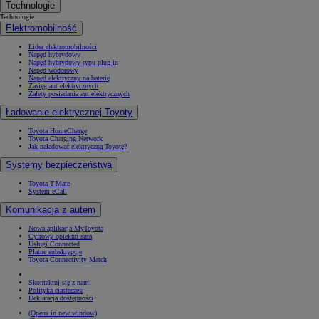
Technologie
Technologie
Elektromobilność
Lider elektromobilności
Napęd hybrydowy
Napęd hybrydowy typu plug-in
Napęd wodorowy
Napęd elektryczny na baterię
Zasięg aut elektrycznych
Zalety posiadania aut elektrycznych
Ładowanie elektrycznej Toyoty
Toyota HomeCharge
Toyota Charging Network
Jak naładować elektryczną Toyotę?
Systemy bezpieczeństwa
Toyota T-Mate
System eCall
Komunikacja z autem
Nowa aplikacja MyToyota
Cyfrowy opiekun auta
Usługi Connected
Płatne subskrypcje
Toyota Connectivity Match
Skontaktuj się z nami
Polityka ciasteczek
Deklaracja dostępności
(Opens in new window)