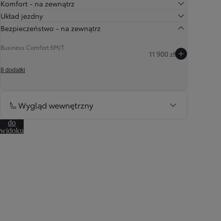
Komfort - na zewnątrz
Układ jezdny
Bezpieczeństwo - na zewnątrz
Business Comfort 6M/T
11 900 zł
8 dodatki
Wygląd wewnętrzny
Przejdź
do
widoku
360º