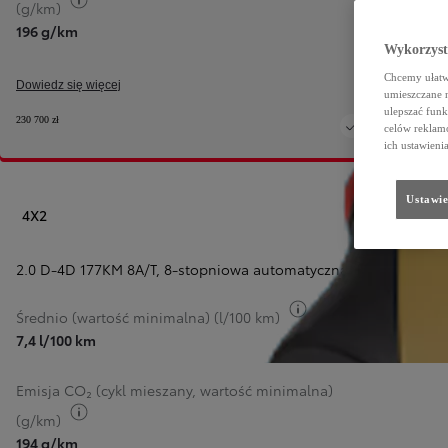
Przełącz informacje o paliwie
(g/km)
196 g/km
Wykorzystu
Chcemy ułatwi
Dowiedz się więcej
umieszczane 
ulepszać funk
230 700 zł
celów reklamo
ich ustawieni
Ustawie
4X2
2.0 D-4D 177KM 8A/T
,
8-stopniowa automatyczna
Przełącz informacje 
Średnio (wartość minimalna) (l/100 km)
7,4 l/100 km
P
Emisja CO₂ (cykl mieszany, wartość minimalna)
Przełącz informacje o paliwie
(g/km)
194 g/km