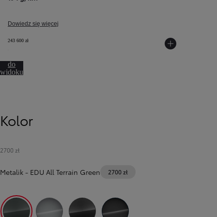
Dowiedz się więcej
243 600 zł
Przejdź
do
widoku
360º
Kolor
2700 zł
Metalik
-
EDU All Terrain Green
2700 zł