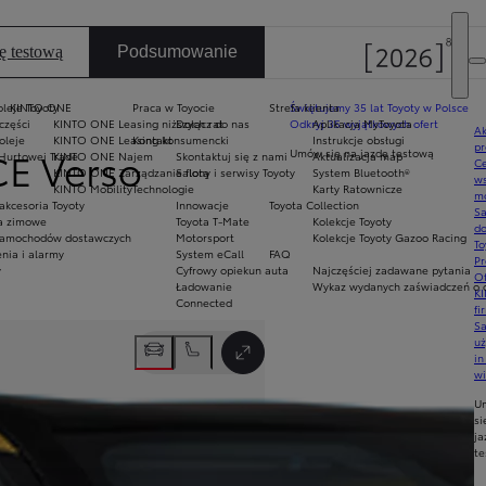
ę testową
Podsumowanie
oleje Toyoty
KINTO ONE
Praca w Toyocie
Strefa klienta
Świętujemy 35 lat Toyoty w Polsce
części
KINTO ONE Leasing niższych rat
Dołącz do nas
Odkryj 35 wyjątkowych ofert
Aplikacja MyToyota
Ak
oleje
KINTO ONE Leasing konsumencki
Kontakt
Instrukcje obsługi
pr
CE Verso
Umów się na jazdę testową
Hurtowej Trade
KINTO ONE Najem
Skontaktuj się z nami
Aktualizacja map
Ce
KINTO ONE Zarządzanie flotą
Salony i serwisy Toyoty
System Bluetooth®
ws
KINTO Mobility
Technologie
Karty Ratownicze
mo
akcesoria Toyoty
Innowacje
Toyota Collection
S
ła zimowe
Toyota T-Mate
Kolekcje Toyoty
do
amochodów dostawczych
Motorsport
Kolekcje Toyoty Gazoo Racing
To
nia i alarmy
System eCall
FAQ
Pr
y
Cyfrowy opiekun auta
Najczęściej zadawane pytania
Of
Ładowanie
Wykaz wydanych zaświadczeń o o
KI
Connected
fi
S
Następny
u
in
Przełącz tryb pełnoekranowy
w
U
si
ja
te