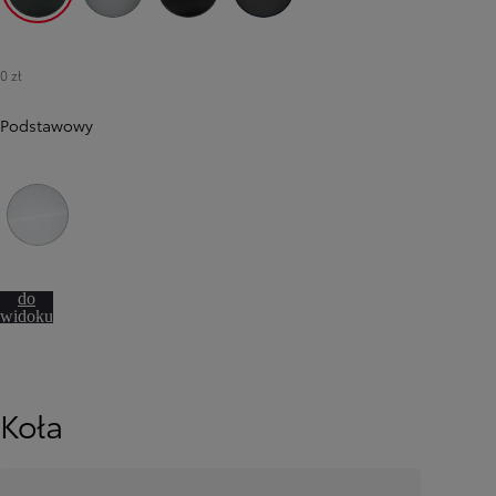
EDU All Terrain Green
KCA Silver Aluminium
KKJ Titanium Grey
KTV Deep Black
0 zł
Podstawowy
EPR Solid White
Przejdź
do
widoku
360º
Od
81 900 zł
Yaris Cross
HYBRID
Koła