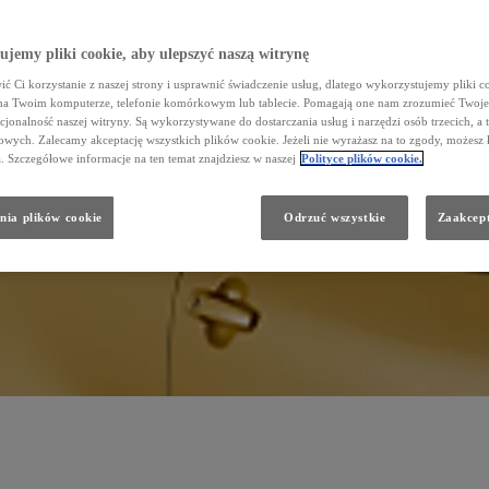
jemy pliki cookie, aby ulepszyć naszą witrynę
ć Ci korzystanie z naszej strony i usprawnić świadczenie usług, dlatego wykorzystujemy pliki co
na Twoim komputerze, telefonie komórkowym lub tablecie. Pomagają one nam zrozumieć Twoje 
cjonalność naszej witryny. Są wykorzystywane do dostarczania usług i narzędzi osób trzecich, a 
wych. Zalecamy akceptację wszystkich plików cookie. Jeżeli nie wyrażasz na to zgody, możesz 
a. Szczegółowe informacje na ten temat znajdziesz w naszej
Polityce plików cookie.
nia plików cookie
Odrzuć wszystkie
Zaakcept
o paliwie
oprzedni
Następny