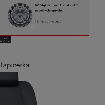
16" felgi stalowe z kołpakami (5
potrójnych szprych)
Informacje o oponach
Przejdź
do
widoku
360º
Tapicerka