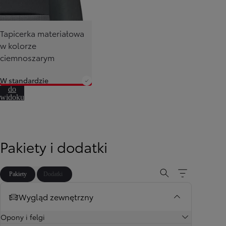
Tapicerka materiałowa
w kolorze
ciemnoszarym
W standardzie
Przejdź
do
widoku
360º
Pakiety i dodatki
Pakiety
Dodatki
Wygląd zewnętrzny
Opony i felgi