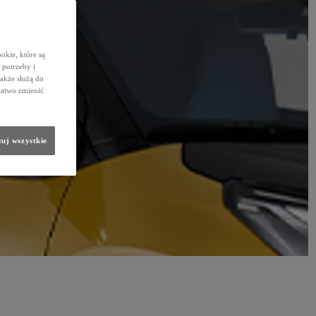
okie, które są
potrzeby i
także służą do
łatwo zmienić
uj wszystkie