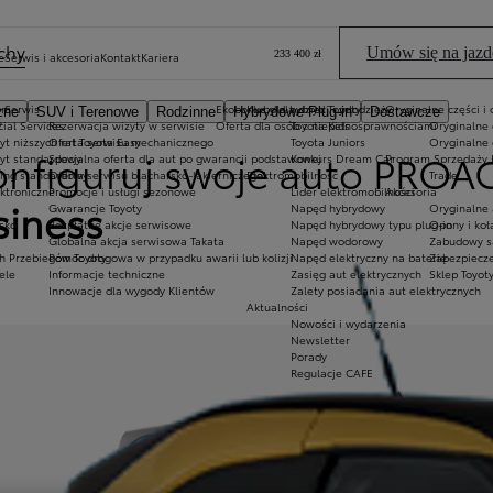
echy
Umów się na jazd
233 400 zł
e
Serwis i akcesoria
Kontakt
Kariera
irm
Serwis
Ekobonus dla hybryd Toyoty
Kluby dla dzieci i młodzieży
Oryginalne części i 
zne
SUV i Terenowe
Rodzinne
Hybrydowe Plug-in
Dostawcze
o
?
cial Services
Rezerwacja wizyty w serwisie
Oferta dla osób z niepełnosprawnościami
Toyota Kids
Oryginalne 
ji
yt niższych rat Toyota Easy
Oferta serwisu mechanicznego
Toyota Juniors
Oryginalne 
onfiguruj swoje auto PROA
yt standardowy
Specjalna oferta dla aut po gwarancji podstawowej
Konkurs Dream Car
Program Sprzedaży 
ing standardowy
Oferta serwisu blacharsko-lakierniczego
Elektromobilność
Trade
ektroniczne
Promocje i usługi sezonowe
Lider elektromobilności
Akcesoria
siness
Gwarancje Toyoty
Napęd hybrydowy
Oryginalne 
sko
Bezpłatne akcje serwisowe
Napęd hybrydowy typu plug-in
Opony i ko
Globalna akcja serwisowa Takata
Napęd wodorowy
Zabudowy s
h Przebiegów Toyoty
Pomoc drogowa w przypadku awarii lub kolizji
Napęd elektryczny na baterię
Zabezpiecze
ele
Informacje techniczne
Zasięg aut elektrycznych
Sklep Toyot
Innowacje dla wygody Klientów
Zalety posiadania aut elektrycznych
Aktualności
Nowości i wydarzenia
ni
Newsletter
Porady
Regulacje CAFE
o paliwie