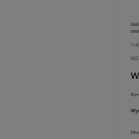
Inte
zmni
1 / 6
SZC
W
Wymi
Wym
Dłu