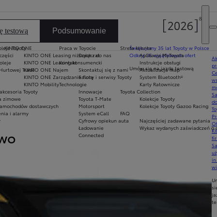
ę testową
Podsumowanie
oleje Toyoty
KINTO ONE
Praca w Toyocie
Strefa klienta
Świętujemy 35 lat Toyoty w Polsce
części
KINTO ONE Leasing niższych rat
Dołącz do nas
Odkryj 35 wyjątkowych ofert
Aplikacja MyToyota
Ak
oleje
KINTO ONE Leasing konsumencki
Kontakt
Instrukcje obsługi
pr
Umów się na jazdę testową
Hurtowej Trade
KINTO ONE Najem
Skontaktuj się z nami
Aktualizacja map
Ce
KINTO ONE Zarządzanie flotą
Salony i serwisy Toyoty
System Bluetooth®
ws
KINTO Mobility
Technologie
Karty Ratownicze
mo
akcesoria Toyoty
Innowacje
Toyota Collection
S
ła zimowe
Toyota T-Mate
Kolekcje Toyoty
do
amochodów dostawczych
Motorsport
Kolekcje Toyoty Gazoo Racing
To
nia i alarmy
System eCall
FAQ
Pr
y
Cyfrowy opiekun auta
Najczęściej zadawane pytania
Of
Ładowanie
Wykaz wydanych zaświadczeń o o
KI
two
Światła dzienne
Connected
fi
S
u
in
Niezbędne na co dzień światła do j
w
Niezależnie od tego, czy to tętniąc
U
si
ja
te