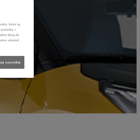
okie, które są
potrzeby i
także służą do
łatwo zmienić
uj wszystkie