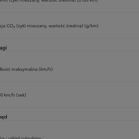
sja CO₂ (cykl mieszany, wartość średnia) (g/km)
ągi
dkość maksymalna (km/h)
00 km/h (sek)
pęd
ba i układ cylindrów