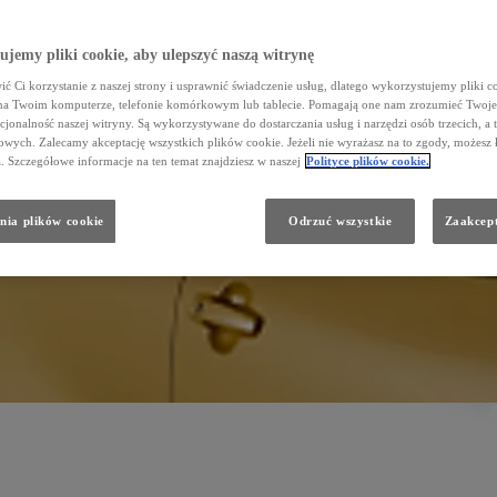
jemy pliki cookie, aby ulepszyć naszą witrynę
ć Ci korzystanie z naszej strony i usprawnić świadczenie usług, dlatego wykorzystujemy pliki co
na Twoim komputerze, telefonie komórkowym lub tablecie. Pomagają one nam zrozumieć Twoje 
cjonalność naszej witryny. Są wykorzystywane do dostarczania usług i narzędzi osób trzecich, a 
wych. Zalecamy akceptację wszystkich plików cookie. Jeżeli nie wyrażasz na to zgody, możesz 
a. Szczegółowe informacje na ten temat znajdziesz w naszej
Polityce plików cookie.
nia plików cookie
Odrzuć wszystkie
Zaakcept