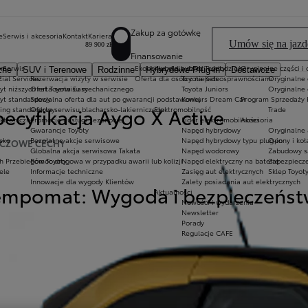
Zakup za gotówkę
e
Serwis i akcesoria
Kontakt
Kariera
Umów się na jazd
89 900 zł
Finansowanie
irm
Serwis
Ekobonus dla hybryd Toyoty
Kluby dla dzieci i młodzieży
Oryginalne części i 
zne
SUV i Terenowe
Rodzinne
Hybrydowe Plug-in
Dostawcze
?
cial Services
Rezerwacja wizyty w serwisie
Oferta dla osób z niepełnosprawnościami
Toyota Kids
Oryginalne 
yt niższych rat Toyota Easy
Oferta serwisu mechanicznego
Toyota Juniors
Oryginalne 
yt standardowy
Specjalna oferta dla aut po gwarancji podstawowej
Konkurs Dream Car
Program Sprzedaży 
pecyfikacja Aygo X Active
ing standardowy
Oferta serwisu blacharsko-lakierniczego
Elektromobilność
Trade
ektroniczne
Promocje i usługi sezonowe
Lider elektromobilności
Akcesoria
Gwarancje Toyoty
Napęd hybrydowy
Oryginalne 
sko
Bezpłatne akcje serwisowe
Napęd hybrydowy typu plug-in
Opony i ko
CZOWE CECHY
Globalna akcja serwisowa Takata
Napęd wodorowy
Zabudowy s
h Przebiegów Toyoty
Pomoc drogowa w przypadku awarii lub kolizji
Napęd elektryczny na baterię
Zabezpiecze
ele
Informacje techniczne
Zasięg aut elektrycznych
Sklep Toyot
Innowacje dla wygody Klientów
Zalety posiadania aut elektrycznych
empomat: Wygoda i bezpieczeńs
Aktualności
Nowości i wydarzenia
Newsletter
Porady
Regulacje CAFE