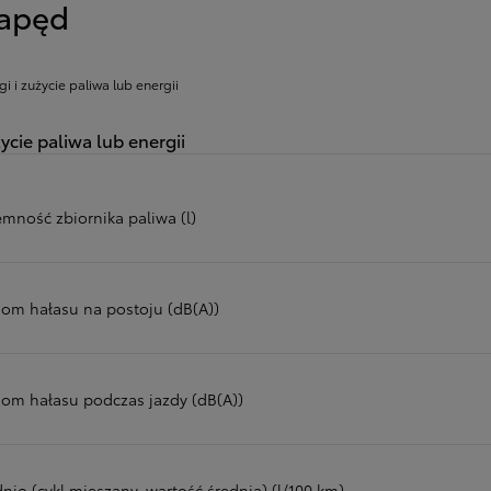
apęd
gi i zużycie paliwa lub energii
ycie paliwa lub energii
emność zbiornika paliwa (l)
iom hałasu na postoju (dB(A))
iom hałasu podczas jazdy (dB(A))
nio (cykl mieszany, wartość średnia) (l/100 km)