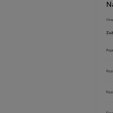
N
Osią
Zuż
Poj
Poz
Poz
Śred