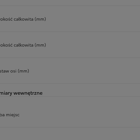
rokość całkowita (mm)
okość całkowita (mm)
staw osi (mm)
miary wewnętrzne
zba miejsc