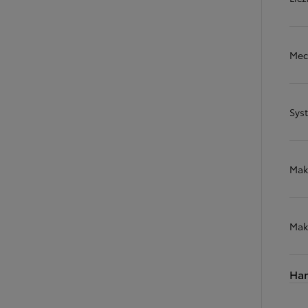
Mec
Sys
Mak
Mak
Ha