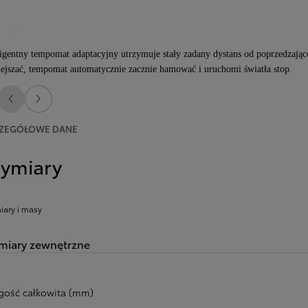
ligentny tempomat adaptacyjny utrzymuje stały zadany dystans od poprzedzająceg
ejszać, tempomat automatycznie zacznie hamować i uruchomi światła stop.
Poprzedni
Następny
ZEGÓŁOWE DANE
ymiary
ary i masy
iary zewnętrzne
gość całkowita (mm)