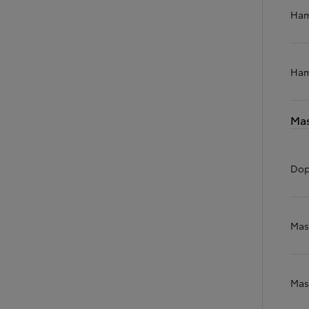
Ham
Od
105 300 zł
Ham
Corolla Hatchback
HYBRID
Mas
Dop
Mas
Mas