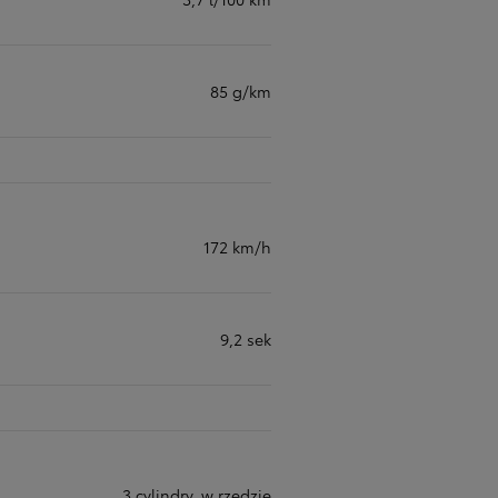
85 g/km
172 km/h
9,2 sek
3 cylindry, w rzędzie