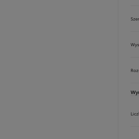
Sze
Wys
Roz
Wy
Od
81 900 zł
Yaris Cross
HYBRID
Lic