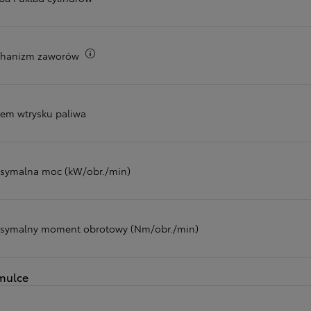
Więcej informacji
hanizm zaworów
tem wtrysku paliwa
symalna moc (kW/obr./min)
symalny moment obrotowy (Nm/obr./min)
mulce