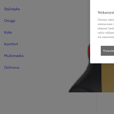
Stylistyka
Wykorzystu
Osiągi
Chcemy ułatwi
umieszczane 
ulepszać funk
Koła
celów reklamo
ich ustawieni
Komfort
Ustawie
Multimedia
Ochrona