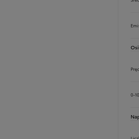
Emi
Osi
Prę
0-1
Na
Licz