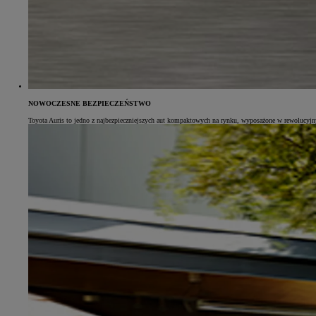
Od
105 300 zł
Corolla Hatchback
HYBRID
NOWOCZESNE BEZPIECZEŃSTWO
Toyota Auris to jedno z najbezpieczniejszych aut kompaktowych na rynku, wyposażone w rewolucyjny