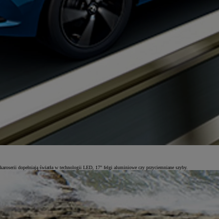
aroserii dopełniają światła w technologii LED, 17'' felgi aluminiowe czy przyciemniane szyby.