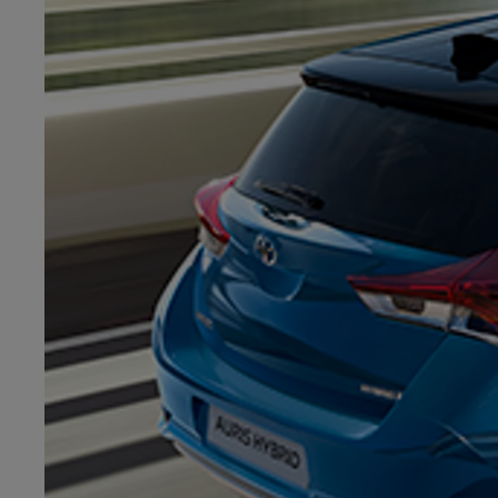
Od
81 900 zł
Yaris Cross
HYBRID