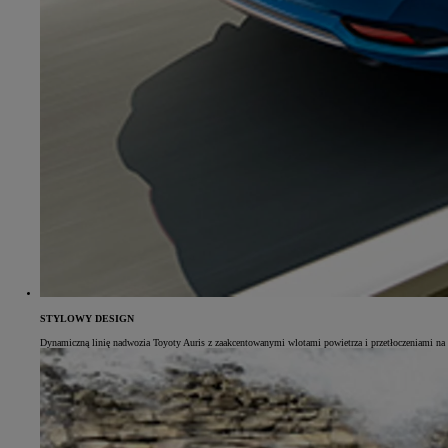
STYLOWY DESIGN
Dynamiczną linię nadwozia Toyoty Auris z zaakcentowanymi wlotami powietrza i przetłoczeniami na k