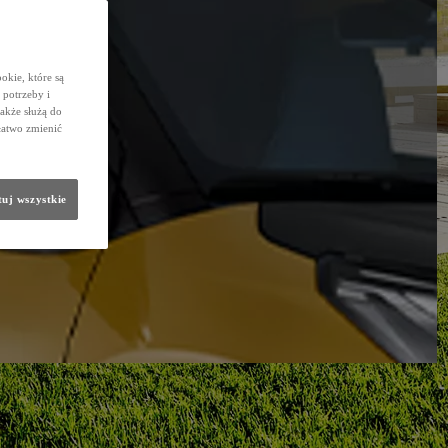
okie, które są
potrzeby i
także służą do
łatwo zmienić
uj wszystkie