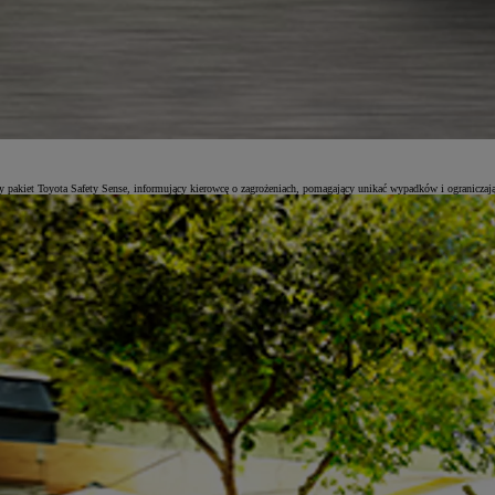
 pakiet Toyota Safety Sense, informujący kierowcę o zagrożeniach, pomagający unikać wypadków i ograniczają