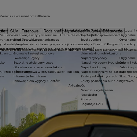
e
Serwis i akcesoria
Kontakt
Kariera
irm
Serwis
Ekobonus dla hybryd Toyoty
Kluby dla dzieci i młodzieży
Oryginalne części i 
zne
SUV i Terenowe
Rodzinne
Hybrydowe Plug-in
Dostawcze
?
cial Services
Rezerwacja wizyty w serwisie
Oferta dla osób z niepełnosprawnościami
Toyota Kids
Oryginalne 
yt niższych rat Toyota Easy
Oferta serwisu mechanicznego
Toyota Juniors
Oryginalne 
yt standardowy
Specjalna oferta dla aut po gwarancji podstawowej
Konkurs Dream Car
Program Sprzedaży 
ing standardowy
Oferta serwisu blacharsko-lakierniczego
Elektromobilność
Trade
ewniające wygodną podróż, materiały najwyższej jakości, niezwykle elastyczny napęd hybrydowy oraz zaawanso
ektroniczne
Promocje i usługi sezonowe
Lider elektromobilności
Akcesoria
Gwarancje Toyoty
Napęd hybrydowy
Oryginalne 
sko
Bezpłatne akcje serwisowe
Napęd hybrydowy typu plug-in
Opony i ko
Globalna akcja serwisowa Takata
Napęd wodorowy
Zabudowy s
h Przebiegów Toyoty
Pomoc drogowa w przypadku awarii lub kolizji
Napęd elektryczny na baterię
Zabezpiecze
ele
Informacje techniczne
Zasięg aut elektrycznych
Sklep Toyot
Innowacje dla wygody Klientów
Zalety posiadania aut elektrycznych
Aktualności
Nowości i wydarzenia
Newsletter
Porady
Regulacje CAFE