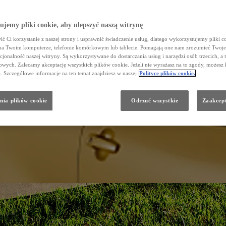
jemy pliki cookie, aby ulepszyć naszą witrynę
ć Ci korzystanie z naszej strony i usprawnić świadczenie usług, dlatego wykorzystujemy pliki co
na Twoim komputerze, telefonie komórkowym lub tablecie. Pomagają one nam zrozumieć Twoje 
cjonalność naszej witryny. Są wykorzystywane do dostarczania usług i narzędzi osób trzecich, a 
wych. Zalecamy akceptację wszystkich plików cookie. Jeżeli nie wyrażasz na to zgody, możesz 
a. Szczegółowe informacje na ten temat znajdziesz w naszej
Polityce plików cookie.
nia plików cookie
Odrzuć wszystkie
Zaakcept