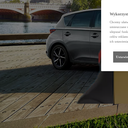
Wykorzystu
Chcemy ułatwi
umieszczane 
ulepszać funk
celów reklamo
ich ustawieni
Ustawie