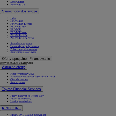
Land Cruiser
Nowy GR GT
Samochody dostawcze
Hilux
Nowy Hilux
Nowy Hilux Electric
PROACE Max
PROACE
PROACE Verso
PROACE CITY
PROACE CITY Verso
Samochody używane
Umów się na jazdę testową
Zobacz wszystkie cenniki
Konfiguruj swoją Toyotę
Oferty specjalne i Finansowanie
Oferty specjalne i Finansowanie
Aktualne oferty
Finał wyprzedaży 2025
Samochody dostawcze Toyota Professional
Oferta biznesowa
Auta używane
Toyota Financial Services
Kredyt niższych rat Toyota Easy
Kredyt standardowy
Leasing standardowy
KINTO ONE
KINTO ONE Leasing niższych rat