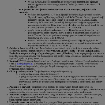
w celu ewentualnego dochodzenia lub obrony przed roszczeniami będącym
realizacją prawnie uzasadnionego interesu Dealera (podstawa z art. 6 ust. 1 lit.
f RODO);
TCE przetwarza Twoje dane osobowe w celu oraz na następującej podstawie
prawnej:
w celach analitycznych, tj. w celu lepszego doboru usług do potrzeb klientów
Toyota i Lexus, ogólnej optymalizacji produktów Toyota i Lexus, optymalizacji
procesów obsługi, budowania wiedzy o klientach Toyota i Lexus, analizy
finansowej TCE oraz sieci Dealerskiej, będących realizacją naszego prawnie
uzasadnionego interesu, który mamy jako oficjalny przedstawiciel marek Toyota
i Lexus w Polsce (podstawa z art. 6 ust. 1 lit. f RODO);
w celu badań w zakresie wykonanych przez Dealerów umów i usług w tym
posprzedażnych, które odbywają się w związku z działaniem sieci dealerskiej
marek Toyota i Lexus na podstawie naszego prawnie uzasadnionego interesu
(podstawa z art. 6 ust. 1 lit. f RODO);
w celach archiwalnych (dowodowych) będących realizacją naszego prawnie
uzasadnionego interesu zabezpieczenia informacji na wypadek prawnej potrzeby
wykazania faktów (art. 6 ust. 1 lit. f RODO);
Odbiorcy danych:
odbiorcami Twoich danych osobowych będą podmioty przetwarzające dane
osobowe na zlecenie administratorów:
Autoryzowani Dilerzy Toyoty w Polsce (aktualna lista
Dealerów dostępna na https://toyota-bydgoszcz.com.pl/dealers)
, firmy współpracujące w zakresie
usług IT, usług marketingowych, badań rynku, call center, firmy wspierające organizację i realizację
wydarzeń, spółki z grupy TOYOTA;
Kontakt:
W TCE można skontaktować się z Punktem Kontaktowym Ochrony Danych pod adresem
e-mail:
klient@toyota.pl
. Z wybranym przez Ciebie Autoryzowanym Dealerem Toyoty możesz
skontaktować się bezpośrednio, używając danych udostępnionych na stronie: https://toyota-
bydgoszcz.com.pl/dealers/.
Okres przechowywania:
Twoje dane osobowe przechowywane są:
w celu kontaktu przez okres do 6 miesięcy,
w przypadku przetwarzania danych w celu realizacji naszego prawnie uzasadnionego interesu
- przez okres do czasu złożenia przez Ciebie sprzeciwu, z zastrzeżeniem konieczności
przetwarzania danych do końca okresu niezbędnego do ustalenia, dochodzenia lub obrony
roszczeń.
Pouczenie o prawach:
posiadasz prawo dostępu do treści swoich danych oraz prawo ich
sprostowania, usunięcia, ograniczenia przetwarzania, prawo do przenoszenia danych, prawo wniesienia
sprzeciwu wobec przetwarzania danych, prawo wniesienia sprzeciwu wobec profilowania,
Prawo do skargi:
masz prawo wniesienia skargi do Prezesa Urzędu Ochrony Danych Osobowych,
gdy uznasz, iż przetwarzanie Twoich danych osobowych narusza przepisy prawa dotyczące
przetwarzania danych osobowych;
Prawo do sprzeciwu:
w każdej chwili przysługuje Tobie prawo do wniesienia sprzeciwu wobec
przetwarzania Twoich danych na podstawie prawnie uzasadnionego interesu, opisanego powyżej.