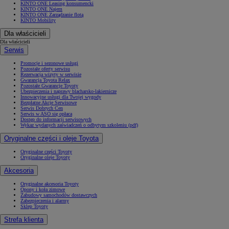
KINTO ONE Leasing konsumencki
KINTO ONE Najem
KINTO ONE Zarządzanie flotą
KINTO Mobility
Dla właścicieli
Dla właścicieli
Serwis
Promocje i sezonowe usługi
Pozostałe oferty serwisu
Rezerwacja wizyty w serwisie
Gwarancja Toyota Relax
Pozostałe Gwarancje Toyoty
Ubezpieczenia i naprawy blacharsko-lakiernicze
Innowacyjne usługi dla Twojej wygody
Bezpłatne Akcje Serwisowe
Serwis Dobrych Cen
Serwis w ASO się opłaca
Dostęp do informacji serwisowych
Wykaz wydanych zaświadczeń o odbytym szkoleniu (pdf)
Oryginalne części i oleje Toyota
Oryginalne części Toyoty
Oryginalne oleje Toyoty
Akcesoria
Oryginalne akcesoria Toyoty
Opony i koła zimowe
Zabudowy samochodów dostawczych
Zabezpieczenia i alarmy
Sklep Toyoty
Strefa klienta