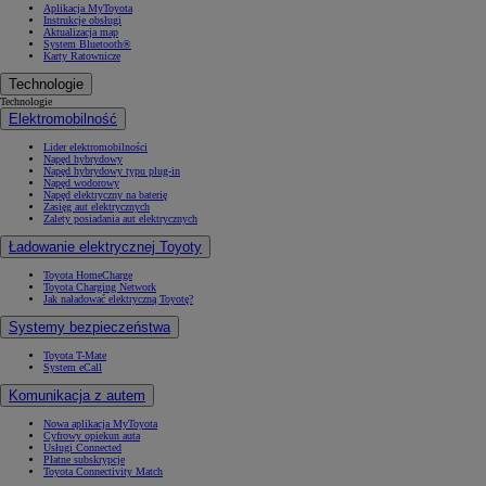
Aplikacja MyToyota
Instrukcje obsługi
Aktualizacja map
System Bluetooth®
Karty Ratownicze
Technologie
Technologie
Elektromobilność
Lider elektromobilności
Napęd hybrydowy
Napęd hybrydowy typu plug-in
Napęd wodorowy
Napęd elektryczny na baterię
Zasięg aut elektrycznych
Zalety posiadania aut elektrycznych
Ładowanie elektrycznej Toyoty
Toyota HomeCharge
Toyota Charging Network
Jak naładować elektryczną Toyotę?
Systemy bezpieczeństwa
Toyota T-Mate
System eCall
Komunikacja z autem
Nowa aplikacja MyToyota
Cyfrowy opiekun auta
Usługi Connected
Płatne subskrypcje
Toyota Connectivity Match