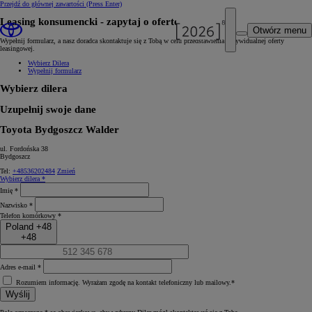
Przejdź do głównej zawartości
(Press Enter)
Leasing konsumencki ‑ zapytaj o ofertę
Otwórz menu
Wypełnij formularz, a nasz doradca skontaktuje się z Tobą w celu przedstawienia indywidualnej oferty
leasingowej.
Wybierz Dilera
Wypełnij formularz
Wybierz dilera
Uzupełnij swoje dane
Toyota Bydgoszcz Walder
ul. Fordońska 38
Bydgoszcz
Tel:
+48536202484
Zmień
Wybierz dilera *
Imię *
Nazwisko *
Telefon komórkowy *
Poland +48
+48
Adres e‑mail *
Rozumiem informację. Wyrażam zgodę na kontakt telefoniczny lub mailowy.*
Wyślij