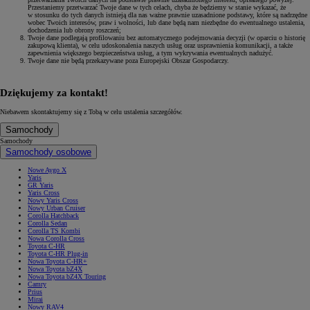
Przestaniemy przetwarzać Twoje dane w tych celach, chyba że będziemy w stanie wykazać, że
w stosunku do tych danych istnieją dla nas ważne prawnie uzasadnione podstawy, które są nadrzędne
wobec Twoich interesów, praw i wolności, lub dane będą nam niezbędne do ewentualnego ustalenia,
dochodzenia lub obrony roszczeń;
Twoje dane podlegają profilowaniu bez automatycznego podejmowania decyzji (w oparciu o historię
zakupową klienta), w celu udoskonalenia naszych usług oraz usprawnienia komunikacji, a także
zapewnienia większego bezpieczeństwa usług, a tym wykrywania ewentualnych nadużyć.
Twoje dane nie będą przekazywane poza Europejski Obszar Gospodarczy.
Dziękujemy za kontakt!
Niebawem skontaktujemy się z Tobą w celu ustalenia szczegółów.
Samochody
Samochody
Samochody osobowe
Nowe Aygo X
Yaris
GR Yaris
Yaris Cross
Nowy Yaris Cross
Nowy Urban Cruiser
Corolla Hatchback
Corolla Sedan
Corolla TS Kombi
Nowa Corolla Cross
Toyota C-HR
Toyota C-HR Plug-in
Nowa Toyota C-HR+
Nowa Toyota bZ4X
Nowa Toyota bZ4X Touring
Camry
Prius
Mirai
Nowy RAV4