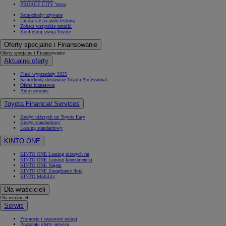
PROACE CITY Verso
Samochody używane
Umów się na jazdę testową
Zobacz wszystkie cenniki
Konfiguruj swoją Toyotę
Oferty specjalne i Finansowanie
Oferty specjalne i Finansowanie
Aktualne oferty
Finał wyprzedaży 2025
Samochody dostawcze Toyota Professional
Oferta biznesowa
Auta używane
Toyota Financial Services
Kredyt niższych rat Toyota Easy
Kredyt standardowy
Leasing standardowy
KINTO ONE
KINTO ONE Leasing niższych rat
KINTO ONE Leasing konsumencki
KINTO ONE Najem
KINTO ONE Zarządzanie flotą
KINTO Mobility
Dla właścicieli
Dla właścicieli
Serwis
Promocje i sezonowe usługi
Pozostałe oferty serwisu