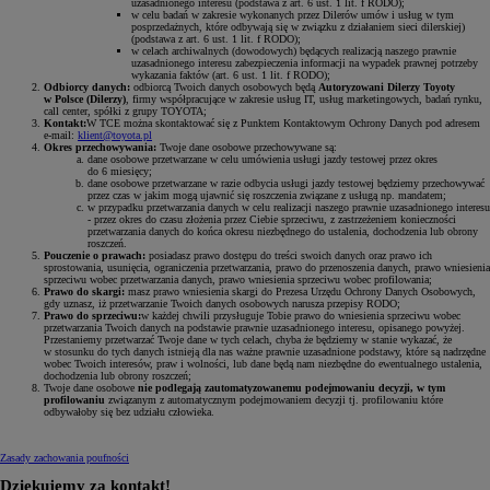
uzasadnionego interesu (podstawa z art. 6 ust. 1 lit. f RODO);
w celu badań w zakresie wykonanych przez Dilerów umów i usług w tym
posprzedażnych, które odbywają się w związku z działaniem sieci dilerskiej)
(podstawa z art. 6 ust. 1 lit. f RODO);
w celach archiwalnych (dowodowych) będących realizacją naszego prawnie
uzasadnionego interesu zabezpieczenia informacji na wypadek prawnej potrzeby
wykazania faktów (art. 6 ust. 1 lit. f RODO);
Odbiorcy danych:
odbiorcą Twoich danych osobowych będą
Autoryzowani Dilerzy Toyoty
w Polsce (Dilerzy)
, firmy współpracujące w zakresie usług IT, usług marketingowych, badań rynku,
call center, spółki z grupy TOYOTA;
Kontakt:
W TCE można skontaktować się z Punktem Kontaktowym Ochrony Danych pod adresem
e-mail:
klient@toyota.pl
Okres przechowywania:
Twoje dane osobowe przechowywane są:
dane osobowe przetwarzane w celu umówienia usługi jazdy testowej przez okres
do 6 miesięcy;
dane osobowe przetwarzane w razie odbycia usługi jazdy testowej będziemy przechowywać
przez czas w jakim mogą ujawnić się roszczenia związane z usługą np. mandatem;
w przypadku przetwarzania danych w celu realizacji naszego prawnie uzasadnionego interesu
- przez okres do czasu złożenia przez Ciebie sprzeciwu, z zastrzeżeniem konieczności
przetwarzania danych do końca okresu niezbędnego do ustalenia, dochodzenia lub obrony
roszczeń.
Pouczenie o prawach:
posiadasz prawo dostępu do treści swoich danych oraz prawo ich
sprostowania, usunięcia, ograniczenia przetwarzania, prawo do przenoszenia danych, prawo wniesienia
sprzeciwu wobec przetwarzania danych, prawo wniesienia sprzeciwu wobec profilowania;
Prawo do skargi:
masz prawo wniesienia skargi do Prezesa Urzędu Ochrony Danych Osobowych,
gdy uznasz, iż przetwarzanie Twoich danych osobowych narusza przepisy RODO;
Prawo do sprzeciwu:
w każdej chwili przysługuje Tobie prawo do wniesienia sprzeciwu wobec
przetwarzania Twoich danych na podstawie prawnie uzasadnionego interesu, opisanego powyżej.
Przestaniemy przetwarzać Twoje dane w tych celach, chyba że będziemy w stanie wykazać, że
w stosunku do tych danych istnieją dla nas ważne prawnie uzasadnione podstawy, które są nadrzędne
wobec Twoich interesów, praw i wolności, lub dane będą nam niezbędne do ewentualnego ustalenia,
dochodzenia lub obrony roszczeń;
Twoje dane osobowe
nie podlegają zautomatyzowanemu podejmowaniu decyzji, w tym
profilowaniu
związanym z automatycznym podejmowaniem decyzji tj. profilowaniu które
odbywałoby się bez udziału człowieka.
Zasady zachowania poufności
Dziękujemy za kontakt!