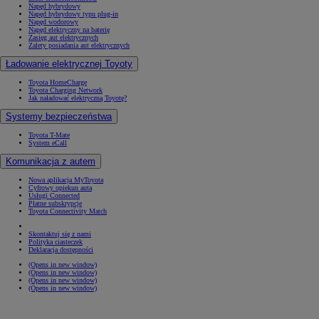
Napęd hybrydowy
Napęd hybrydowy typu plug-in
Napęd wodorowy
Napęd elektryczny na baterię
Zasięg aut elektrycznych
Zalety posiadania aut elektrycznych
Ładowanie elektrycznej Toyoty
Toyota HomeCharge
Toyota Charging Network
Jak naładować elektryczną Toyotę?
Systemy bezpieczeństwa
Toyota T-Mate
System eCall
Komunikacja z autem
Nowa aplikacja MyToyota
Cyfrowy opiekun auta
Usługi Connected
Płatne subskrypcje
Toyota Connectivity Match
Skontaktuj się z nami
Polityka ciasteczek
Deklaracja dostępności
(Opens in new window)
(Opens in new window)
(Opens in new window)
(Opens in new window)