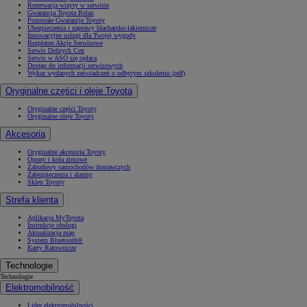
Rezerwacja wizyty w serwisie
Gwarancja Toyota Relax
Pozostałe Gwarancje Toyoty
Ubezpieczenia i naprawy blacharsko-lakiernicze
Innowacyjne usługi dla Twojej wygody
Bezpłatne Akcje Serwisowe
Serwis Dobrych Cen
Serwis w ASO się opłaca
Dostęp do informacji serwisowych
Wykaz wydanych zaświadczeń o odbytym szkoleniu (pdf)
Oryginalne części i oleje Toyota
Oryginalne części Toyoty
Oryginalne oleje Toyoty
Akcesoria
Oryginalne akcesoria Toyoty
Opony i koła zimowe
Zabudowy samochodów dostawczych
Zabezpieczenia i alarmy
Sklep Toyoty
Strefa klienta
Aplikacja MyToyota
Instrukcje obsługi
Aktualizacja map
System Bluetooth®
Karty Ratownicze
Technologie
Technologie
Elektromobilność
Lider elektromobilności