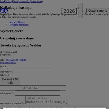
Przejdź do głównej zawartości
(Press Enter)
Kalkulacja leasingu
Otwórz menu
Wypełnij poniższy formularz, aby przesłać kalkulację leasingu bezpośrednio do Dilera. Doradca skontaktuje się
z Tobą, aby omówić szczegóły oferty.
Wybierz Dilera
Wypełnij formularz
Wybierz dilera
Uzupełnij swoje dane
Toyota Bydgoszcz Walder
ul. Fordońska 38
Bydgoszcz
Tel:
+48536202484
Zmień
Wybierz dilera *
Imię *
Nazwisko *
Telefon *
Poland +48
+48
Adres e‑mail *
Dodatkowa wiadomość *
Rozumiem informację. Niech pracownik stacji skontaktuje się ze mną.*