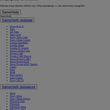
Wybrana stacja dilerska wkrótce się z Tobą skontaktuje, w celu omówienia szczegółów.
Samochody
Samochody
Samochody osobowe
Nowe Aygo X
Yaris
GR Yaris
Yaris Cross
Nowy Yaris Cross
Nowy Urban Cruiser
Corolla Hatchback
Corolla Sedan
Corolla TS Kombi
Nowa Corolla Cross
Toyota C-HR
Toyota C-HR Plug-in
Nowa Toyota C-HR+
Nowa Toyota bZ4X
Nowa Toyota bZ4X Touring
Camry
Prius
Mirai
Nowy RAV4
Land Cruiser
Nowy GR GT
Samochody dostawcze
Hilux
Nowy Hilux
Nowy Hilux Electric
PROACE Max
PROACE
PROACE Verso
PROACE CITY