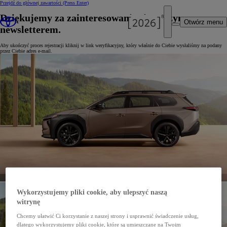
Przejdź do głównej zawartości
(Press Enter)
Dziękujemy za zainteresowanie się naszym
Otwórz menu
newsletterem.
Aby ukończyć proces rejestracji kliknij w link weryfikacyjny, który właśnie do Ciebie wysłaliśmy na podany
przez Ciebie adres e-mail.
Wykorzystujemy pliki cookie, aby ulepszyć naszą
witrynę
Chcemy ułatwić Ci korzystanie z naszej strony i usprawnić świadczenie usług,
dlatego wykorzystujemy pliki cookie, które są umieszczane na Twoim