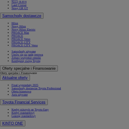
Nowy RAV4
Land Cruiser
Nowy GR GT
Samochody dostawcze
Hilux
Nowy Hilux
Nowy Hilux Electric
PROACE Max
PROACE
PROACE Verso
PROACE CITY
PROACE CITY Verso
Samochody używane
Umów się na jazdę testową
Zobacz wszystkie cenniki
Konfiguruj swoją Toyotę
Oferty specjalne i Finansowanie
Oferty specjalne i Finansowanie
Aktualne oferty
Finał wyprzedaży 2025
Samochody dostawcze Toyota Professional
Oferta biznesowa
Auta używane
Toyota Financial Services
Kredyt niższych rat Toyota Easy
Kredyt standardowy
Leasing standardowy
KINTO ONE