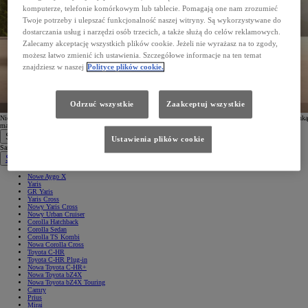
komputerze, telefonie komórkowym lub tablecie. Pomagają one nam zrozumieć
Twoje potrzeby i ulepszać funkcjonalność naszej witryny. Są wykorzystywane do
dostarczania usług i narzędzi osób trzecich, a także służą do celów reklamowych.
Zalecamy akceptację wszystkich plików cookie. Jeżeli nie wyrażasz na to zgody,
możesz łatwo zmienić ich ustawienia. Szczegółowe informacje na ten temat
znajdziesz w naszej
Polityce plików cookie.
Odrzuć wszystkie
Zaakceptuj wszystkie
Nie otrzymałeś wiadomości? Nie zapomnij sprawdzić folderu spam. W przypadku problemów z Twoją skrzynką
mailową, możesz również ponowić
proces subskrypcji
.
Samochody
Ustawienia plików cookie
Samochody
Samochody osobowe
Nowe Aygo X
Yaris
GR Yaris
Yaris Cross
Nowy Yaris Cross
Nowy Urban Cruiser
Corolla Hatchback
Corolla Sedan
Corolla TS Kombi
Nowa Corolla Cross
Toyota C-HR
Toyota C-HR Plug-in
Nowa Toyota C-HR+
Nowa Toyota bZ4X
Nowa Toyota bZ4X Touring
Camry
Prius
Mirai