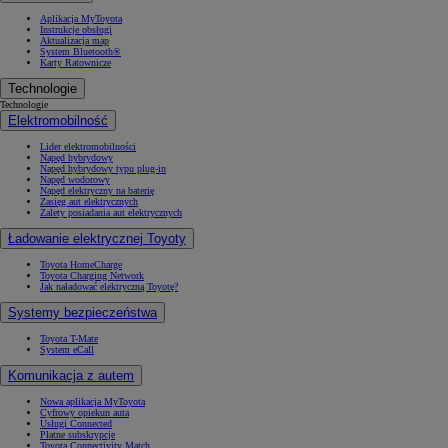
Aplikacja MyToyota
Instrukcje obsługi
Aktualizacja map
System Bluetooth®
Karty Ratownicze
Technologie
Technologie
Elektromobilność
Lider elektromobilności
Napęd hybrydowy
Napęd hybrydowy typu plug-in
Napęd wodorowy
Napęd elektryczny na baterię
Zasięg aut elektrycznych
Zalety posiadania aut elektrycznych
Ładowanie elektrycznej Toyoty
Toyota HomeCharge
Toyota Charging Network
Jak naładować elektryczną Toyotę?
Systemy bezpieczeństwa
Toyota T-Mate
System eCall
Komunikacja z autem
Nowa aplikacja MyToyota
Cyfrowy opiekun auta
Usługi Connected
Płatne subskrypcje
Toyota Connectivity Match