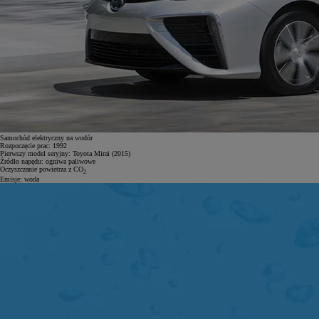
Samochód elektryczny na wodór
Rozpoczęcie prac:
1992
Pierwszy model seryjny:
Toyota Mirai (2015)
Źródło napędu:
ogniwa paliwowe
Oczyszczanie powietrza z CO
2
Emisje:
woda