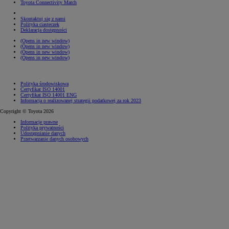
Toyota Connectivity Match
Skontaktuj się z nami
Polityka ciasteczek
Deklaracja dostępności
(Opens in new window)
(Opens in new window)
(Opens in new window)
(Opens in new window)
Polityka środowiskowa
Certyfikat ISO 14001
Certyfikat ISO 14001 ENG
Informacja o realizowanej strategii podatkowej za rok 2023
Copyright © Toyota 2026
Informacje prawne
Polityka prywatności
Udostępnianie danych
Przetwarzanie danych osobowych