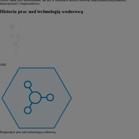
Toyoty nadal były udoskonalane, tak aby w momencie debiutu oferować maksymalną funkcjonalność,
bezawaryjność i bezpieczeństwo.
Historia prac nad technologią wodorową
1992
Rozpoczęcie prac nad technologią wodorową