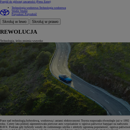
Przejdź do głównej zawartości
(Press Enter)
Technologia wodorowa
Technologia wodorowa
Wodór
Wodór
Przyszłość
Przyszłość
Skroluj w lewo
Skroluj w prawo
REWOLUCJA
Technologia, która zmienia wszystko
Prace nad technologią hybrydową, wodorową i autami elektrycznymi Toyota rozpoczęła równolegle już w 1992
roku. Cztery lata później zaprezentowała pierwsze auto wyposażone w ogniwa paliwowe bazujące na nadwoziu
RAV4. Podczas gdy hybrydy weszły do codziennego użytku i zdobyły ogromną popularność, ogniwa paliwowe