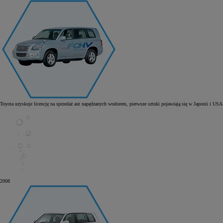
Toyota uzyskuje licencję na sprzedaż aut napędzanych wodorem, pierwsze sztuki pojawiają się w Japonii i USA
2008