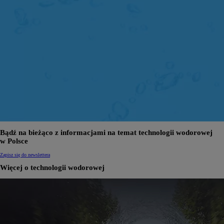
Bądź na bieżąco z informacjami na temat technologii wodorowej
w Polsce
Zapisz się do newslettera
Więcej o technologii wodorowej