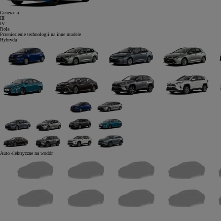
Generacja
III
IV
Rola
Przeniesienie technologii na inne modele
Hybryda
Auto elektryczne
na wodór