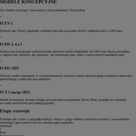
MODELE KONCEPCYJNE
Oto niektóre prototypy i auta testowe, które poprzedziły Toyotę Mirai.
×
FCEV-1
Pierwsze auto Toyoty napędzane wodorem bazowało na modelu RAV4 i zadebiutowało w 1996 roku.
×
FCHV-3, 4 a 5
Kolejne auta koncepcyjne wykorzystywały nadwozie modelu Highlander. Od 2001 roku Toyota prowadziła
w Japonii testy drogowe, aby sprawdzić, jak technologia radzi sobie w rzeczywistych warunkach jazdy.
×
FCHV-ADV
Pierwszy model wyposażony w wysokociśnieniowy zbiornik wodoru oferował zasięg na jednym tankowaniu
przewyższający tradycyjne auta spalinowe.
×
FCV Concept 2013
Model koncepcyjny, na bazie którego powstała pierwsza generacja Toyoty Mirai, posiadał dwa zbiorniki
na wodór umieszczone pod podłogą pojazdu.
Etapy rozwoju
Podobnie jak to było w przypadku hybryd, stoimy u progu wielkiej wodorowej rewolucji i wprowadzenia
technologii ogniw paliwowych do szerokiej gamy pojazdów.
Generacja
I
Rola
Premiera prototypu,