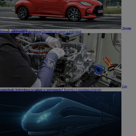
Mirai
Nowy RAV4
Land Cruiser
Nowy GR GT
Samochody dostawcze
Hilux
Toyota
Nowy Hilux
liderem technologii hybrydowej
Dowiedz się więcej o hybrydach
Nowy Hilux Electric
PROACE Max
PROACE
PROACE Verso
PROACE CITY
PROACE CITY Verso
Samochody używane
Umów się na jazdę testową
Zobacz wszystkie cenniki
Konfiguruj swoją Toyotę
Oferty specjalne i Finansowanie
Oferty specjalne i Finansowanie
Aktualne oferty
Czy
samochody hybrydowe są tańsze w utrzymaniu?
Korzyści z posiadania hybrydy
Finał wyprzedaży 2025
Samochody dostawcze Toyota Professional
Oferta biznesowa
Auta używane
Toyota Financial Services
Kredyt niższych rat Toyota Easy
Kredyt standardowy
Leasing standardowy
KINTO ONE