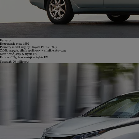
Hybrydy
Rozpoczęcie prac:
1992
Pierwszy model seryjny:
Toyota Prius (1997)
Źródło napędu:
silnik spalinowy + silnik elektryczny
Możliwość jazdy w trybie EV
Emisje:
CO
, brak emisji w trybie EV
2
Sprzedaż:
20 milionów