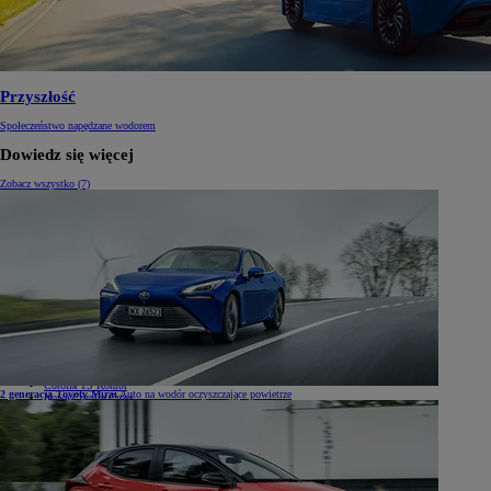
Przyszłość
Społeczeństwo napędzane wodorem
Dowiedz się więcej
Zobacz wszystko (7)
Samochody
Samochody
Samochody osobowe
Nowe Aygo X
Yaris
GR Yaris
Yaris Cross
Nowy Yaris Cross
Nowy Urban Cruiser
Corolla Hatchback
Corolla Sedan
Corolla TS Kombi
2 generacja Toyoty Mirai
Auto na wodór oczyszczające powietrze
Nowa Corolla Cross
Toyota C-HR
Toyota C-HR Plug-in
Nowa Toyota C-HR+
Nowa Toyota bZ4X
Nowa Toyota bZ4X Touring
Camry
Prius