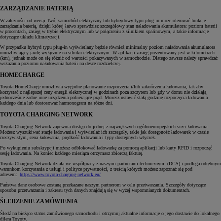
ZARZĄDZANIE BATERIĄ
W zależności od wersji Twój samochód elektryczny lub hybrydowy typu plug-in może oferować funkcję
zarządzania baterią, dzięki której łatwo sprawdzisz szczegółowy stan naładowania akumulatora: poziom baterii
w procentach, zasięg w trybie elektrycznym lub w połączeniu z silnikiem spalinowym, a także informacje
dotyczące układu klimatyzacji.
W przypadku hybryd typu plug-in wyświetlany będzie również minimalny poziom naładowania akumulatora
umożliwiający jazdę wyłącznie na silniku elektrycznym. W aplikacji zasięg prezentowany jest w kilometrach
(km), jednak może on się różnić od wartości pokazywanych w samochodzie. Dlatego zawsze należy sprawdzać
wskazania poziomu naładowania baterii na desce rozdzielczej.
HOMECHARGE
Toyota HomeCharge umożliwia wygodne planowanie rozpoczęcia i/lub zakończenia ładowania, tak aby
korzystać z najlepszej ceny energii elektrycznej w godzinach poza szczytem lub gdy w domu nie działają
jednocześnie żadne inne urządzenia pobierające prąd. Możesz ustawić stałą godzinę rozpoczęcia ładowania
każdego dnia lub dostosować harmonogram na różne dni.
TOYOTA CHARGING NETWORK
Toyota Charging Network zapewnia dostęp do jednej z największych ogólnoeuropejskich sieci ładowania.
Możesz wyszukiwać stacje ładowania i wyświetlać ich szczegóły, takie jak dostępność ładowarek w czasie
rzeczywistym, cena ładowania, prędkość ładowania i typy dostępnych wtyczek.
Po wykupieniu subskrypcji możesz odblokować ładowarkę za pomocą aplikacji lub karty RFID i rozpocząć
sesję ładowania. Na koniec każdego miesiąca otrzymasz zbiorczą fakturę.
Toyota Charging Network działa we współpracy z naszymi partnerami technicznymi (DCS) i podlega odrębnym
warunkom korzystania z usługi i polityce prywatności, z treścią których możesz zapoznać się pod
adresem:
https://www.toyota-charging-network.eu/
Państwa dane osobowe zostaną przekazane naszym partnerom w celu przetwarzania. Szczegóły dotyczące
sposobu przetwarzania i zakresu tych danych znajdują się w wyżej wspomnianych dokumentach.
ŚLEDZENIE ZAMÓWIENIA
Śledź na bieżąco status zamówionego samochodu i otrzymuj aktualne informacje o jego dostawie do lokalnego
dilera Toyoty.