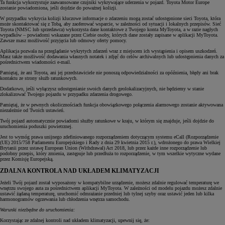
Ta funkcja wykorzystuje zaawansowane czujniki wykrywające uderzenia w pojazd. Toyota Motor Europe
zostanie powiadomiona, jeśli dojdzie do poważnej kolizji.
W przypadku wykrycia kolizji kluczowe informacje o zdarzeniu mogą zostać udostępnione sieci Toyota, która
może skontaktować się z Tobą, aby zaoferować wsparcie, w zależności od sytuacji i lokalnych przepisów. Sieć
Toyota (NMSC lub sprzedawca) wykorzysta dane kontaktowe z Twojego konta MyToyota, a w razie nagłych
wypadków – powiadomi wskazane przez Ciebie osoby, których dane zostały zapisane w aplikacji MyToyota.
Zawsze masz możliwość przyjęcia lub odmowy oferty pomocy.
Aplikacja pozwala na przeglądanie wykrytych zdarzeń wraz z miejscem ich wystąpienia i opisem uszkodzeń.
Masz także możliwość dodawania własnych notatek i zdjęć do celów archiwalnych lub udostępnienia danych za
pośrednictwem wiadomości e-mail.
Pamiętaj, że ani Toyota, ani jej przedstawiciele nie ponoszą odpowiedzialności za opóźnienia, błędy ani brak
kontaktu ze strony służb ratunkowych.
Dodatkowo, jeśli wyłączysz udostępnianie swoich danych geolokalizacyjnych, nie będziemy w stanie
zlokalizować Twojego pojazdu w przypadku zdarzenia drogowego.
Pamiętaj, że w pewnych okolicznościach funkcja obowiązkowego połączenia alarmowego zostanie aktywowana
niezależnie od Twoich ustawień.
Twój pojazd automatycznie powiadomi służby ratunkowe w kraju, w którym się znajduje, jeśli dojdzie do
uruchomienia poduszki powietrznej.
Jest to wymóg prawa unijnego zdefiniowanego rozporządzeniem dotyczącym systemu eCall (Rozporządzenie
(UE) 2015/758 Parlamentu Europejskiego i Rady z dnia 29 kwietnia 2015 r.), wdrożonego do prawa Wielkiej
Brytanii przez ustawę European Union (Withdrawal) Act 2018, lub przez każde inne rozporządzenie lub
podobny przepis, który zmienia, zastępuje lub przedłuża to rozporządzenie, w tym wszelkie wytyczne wydane
przez Komisję Europejską.
ZDALNA KONTROLA NAD UKŁADEM KLIMATYZACJI
Jeżeli Twój pojazd został wyposażony w kompatybilne urządzenie, możesz zdalnie regulować temperaturę we
wnętrzu swojego auta za pośrednictwem aplikacji MyToyota. W zależności od modelu pojazdu możesz zdalnie
ustawić żądaną temperaturę, uruchomić odmrażanie przedniej lub tylnej szyby oraz ustawić jeden lub kilka
harmonogramów ogrzewania lub chłodzenia wnętrza samochodu.
Warunki niezbędne do uruchomienia:
Korzystając ze zdalnej kontroli nad układem klimatyzacji, upewnij się, że: