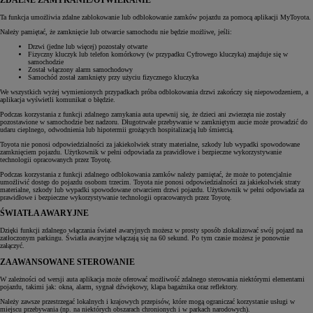
ZDALNE ZAMYKANIE/OTWIERANIE
Ta funkcja umożliwia zdalne zablokowanie lub odblokowanie zamków pojazdu za pomocą aplikacji MyToyota.
Należy pamiętać, że zamknięcie lub otwarcie samochodu nie będzie możliwe, jeśli:
Drzwi (jedne lub więcej) pozostały otwarte
Fizyczny kluczyk lub telefon komórkowy (w przypadku Cyfrowego kluczyka) znajduje się w
samochodzie
Został włączony alarm samochodowy
Samochód został zamknięty przy użyciu fizycznego kluczyka
We wszystkich wyżej wymienionych przypadkach próba odblokowania drzwi zakończy się niepowodzeniem, a
aplikacja wyświetli komunikat o błędzie.
Podczas korzystania z funkcji zdalnego zamykania auta upewnij się, że dzieci ani zwierzęta nie zostały
pozostawione w samochodzie bez nadzoru. Długotrwałe przebywanie w zamkniętym aucie może prowadzić do
udaru cieplnego, odwodnienia lub hipotermii grożących hospitalizacją lub śmiercią.
Toyota nie ponosi odpowiedzialności za jakiekolwiek straty materialne, szkody lub wypadki spowodowane
zamknięciem pojazdu. Użytkownik w pełni odpowiada za prawidłowe i bezpieczne wykorzystywanie
technologii opracowanych przez Toyotę.
Podczas korzystania z funkcji zdalnego odblokowania zamków należy pamiętać, że może to potencjalnie
umożliwić dostęp do pojazdu osobom trzecim. Toyota nie ponosi odpowiedzialności za jakiekolwiek straty
materialne, szkody lub wypadki spowodowane otwarciem drzwi pojazdu. Użytkownik w pełni odpowiada za
prawidłowe i bezpieczne wykorzystywanie technologii opracowanych przez Toyotę.
ŚWIATŁA AWARYJNE
Dzięki funkcji zdalnego włączania świateł awaryjnych możesz w prosty sposób zlokalizować swój pojazd na
zatłoczonym parkingu. Światła awaryjne włączają się na 60 sekund. Po tym czasie możesz je ponownie
załączyć.
ZAAWANSOWANE STEROWANIE
W zależności od wersji auta aplikacja może oferować możliwość zdalnego sterowania niektórymi elementami
pojazdu, takimi jak: okna, alarm, sygnał dźwiękowy, klapa bagażnika oraz reflektory.
Należy zawsze przestrzegać lokalnych i krajowych przepisów, które mogą ograniczać korzystanie usługi w
miejscu przebywania (np. na niektórych obszarach chronionych i w parkach narodowych).