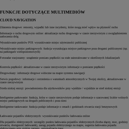
FUNKCJE DOTYCZĄCE MULTIMEDIÓW
CLOUD NAVIGATION
Zdarzenia drogowe: remonty, wypadki lub inne incydenty, które mogą mieć wpływ na płynność ruchu
Informacje o ruchu drogowym online: aktualizacje ruchu drogowego w czasie rzeczywistym z uwzględnieniem
zatłoczenia dróg
Wyszukiwanie punktów POI: wyszukiwanie miejsc użyteczności publicznej
Wyszukiwanie miejsc parkingowych: funkcja wyszukująca miejsce parkingowe poza drogami publicznymi (np.
na parkingach wielopoziomowych)
Fotoradar stacjonarny: urządzenie pomiaru prędkości na stałe zainstalowane w określonych lokalizacjach
Kontrola prędkości: aktualizowane w czasie rzeczywistym informacje o pomiarze prędkości
Drogowskazy: informacje drogowe widoczne na mapie systemu nawigacji
Serwis pogodowy: informacje i ostrzeżenia o warunkach atmosferycznych w Twojej okolicy, aktualizowane w
czasie rzeczywistym
Strefa niskiej emisji: powiadomienia dla użytkowników przy wjeździe / wyjeździe ze stref niskiej emisji
Inteligentne parkowanie: funkcja, która w czasie rzeczywistym podaje informacje o szacowanej liczbie wolnych
miejsc parkingowych na drogach publicznych i poza nimi
Inteligentne tankowanie: funkcja podaje informacje o cenach i godzinach otwarcia stacji benzynowych
Ładowanie pojazdów elektrycznych: wyszukiwanie punktów ładowania online
Dla pojazdów elektrycznych: szczegóły punktu ładowania pojazdów elektrycznych (liczba złączy, moc, godziny
otwarcia, dostępność ładowarek), zasięg pojazdu elektrycznego na mapie, sugestia ładowania pojazdu
elektrycznego przy niskim zasięgu, optymalizacja trasy