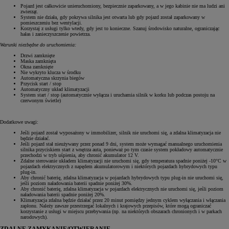
Pojazd jest całkowicie unieruchomiony, bezpiecznie zaparkowany, a w jego kabinie nie ma ludzi ani
zwierząt.
System nie działa, gdy pokrywa silnika jest otwarta lub gdy pojazd został zaparkowany w
pomieszczeniu bez wentylacji.
Korzystaj z usługi tylko wtedy, gdy jest to konieczne. Szanuj środowisko naturalne, ograniczając
hałas i zanieczyszczenie powietrza.
Warunki niezbędne do uruchomienia:
Drzwi zamknięte
Maska zamknięta
Okna zamknięte
Nie wykryto klucza w środku
Automatyczna skrzynia biegów
Przycisk start / stop
Automatyczny układ klimatyzacji
System start / stop (automatycznie wyłącza i uruchamia silnik w korku lub podczas postoju na
czerwonym świetle)
Dodatkowe uwagi:
Jeśli pojazd został wyposażony w immobilizer, silnik nie uruchomi się, a zdalna klimatyzacja nie
będzie działać.
Jeśli pojazd stał nieużywany przez ponad 9 dni, system może wymagać manualnego uruchomienia
silnika przyciskiem start z wnętrza auta, ponieważ po tym czasie system pokładowy automatycznie
przechodzi w tryb uśpienia, aby chronić akumulator 12 V.
Zdalne sterowanie układem klimatyzacji nie uruchomi się, gdy temperatura spadnie poniżej -10°C w
pojazdach elektrycznych z napędem akumulatorowym i niektórych pojazdach hybrydowych typu
plug-in.
Aby chronić baterię, zdalna klimatyzacja w pojazdach hybrydowych typu plug-in nie uruchomi się,
jeśli poziom naładowania baterii spadnie poniżej 30%.
Aby chronić baterię, zdalna klimatyzacja w pojazdach elektrycznych nie uruchomi się, jeśli poziom
naładowania baterii spadnie poniżej 20%.
Klimatyzacja zdalna będzie działać przez 20 minut pomiędzy jednym cyklem wyłączania i włączania
zapłonu. Należy zawsze przestrzegać lokalnych i krajowych przepisów, które mogą ograniczać
korzystanie z usługi w miejscu przebywania (np. na niektórych obszarach chronionych i w parkach
narodowych).