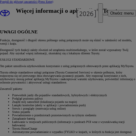
Przejdź do głównej zawartości
(Press Enter)
Więcej informacji o aplikacji MyToyota
Otwórz menu
UWAGI OGÓLNE
Funkcje, dostępność i długość okresu próbnego usług połączonych może się różnić w zależności od modelu,
wersji i kraju.
Dostępność tych funkcji zależy również od urządzenia multimedialnego, w które został wyposażony Twój
pojazd. Aby uzyskać więcej informacji, skontaktuj się z lokalnym dilerem Toyoty.
USŁUGI STANDARDOWE
Ten pakiet umożliwia użytkownikom korzystanie z usług połączonych oferowanych przez aplikację MyToyota.
Toyota oferuje standardowe usługi połączone (Toyota Connected Services) w okresie próbnym, który
rozpoczyna się od pierwszego dnia obowiązywania gwarancji pojazdu. Aby rozpocząć korzystanie z nich,
użytkownicy muszą pobrać aplikację MyToyota i zaakceptować warunki użytkowania, potwierdzić informację o
ochronie prywatności i aktywować usługi standardowe.
Zawartość pakietu:
Przewodnik jazdy dla pojazdów standardowych, hybrydowych i elektrycznych
Podgląd poziomu paliwa
Znajdź mój samochód (lokalizacja pojazdu na mapie)
Lampki kontrolne (alerty w aplikacji i powiadomienia push)
Serwis i przeglądy (rezerwacja usług online)
Status pojazdu
Powiadomienie o przedmiotach pozostawionych na tylnym siedzeniu
Zarządzanie baterią
Ładowanie w miejscach publicznych (informacje o punktach POI wraz z wyszukiwarką stacji
ładowania)
Toyota HomeCharge
Automatyczne powiadamianie o wypadku (TYLKO w krajach, w których ta funkcja jest dostępna)