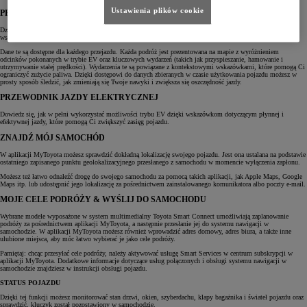
Ustawienia plików cookie
PRZEWODNIK JAZDY HYBRYDOWEJ
Dzięki tej usłudze w aplikacji MyToyota sprawdzisz osiągi swojej jazdy hybrydowej w oparciu o kluczowe
wskaźniki, takie jak czas jazdy w trybie EV, a także poznasz ocenę swojej jazdy.
Dane te są dostępne dla każdego przejazdu. Każda podróż jest prezentowana na mapie z wyróżnieniem
odcinków pokonanych w trybie EV oraz kluczowych wydarzeń (takich jak przyspieszanie, hamowanie i
utrzymywanie stałej prędkości). Wydarzenia te są powiązane z kontekstowymi wskazówkami, które pomogą Ci
ograniczyć zużycie paliwa. Dzięki dostępowi do danych zbieranych w czasie użytkowania pojazdu możesz w
prosty sposób śledzić, jak zmieniają się Twoje nawyki i zwiększa się oszczędność jazdy.
PRZEWODNIK JAZDY ELEKTRYCZNEJ
Dowiedz się, jak w pełni wykorzystać możliwości trybu EV dzięki wskazówkom dotyczącym płynnej i
efektywnej jazdy, które pomogą Ci zwiększyć zasięg pojazdu.
ZNAJDŹ MÓJ SAMOCHÓD
W aplikacji MyToyota możesz sprawdzić dokładną lokalizację swojego pojazdu. Jest ona ustalana na podstawie
ostatniego zapisanego punktu geolokalizacyjnego przesłanego z samochodu w momencie wyłączenia zapłonu.
Możesz też łatwo odnaleźć drogę do swojego samochodu za pomocą takich aplikacji, jak Apple Maps, Google
Maps itp. lub udostępnić jego lokalizację za pośrednictwem zainstalowanego komunikatora albo poczty e-mail.
MOJE CELE PODRÓŻY & WYŚLIJ DO SAMOCHODU
Wybrane modele wyposażone w system multimedialny Toyota Smart Connect umożliwiają zaplanowanie
podróży za pośrednictwem aplikacji MyToyota, a następnie przesłanie jej do systemu nawigacji w
samochodzie. W aplikacji MyToyota możesz również wprowadzić adres domowy, adres biura, a także inne
ulubione miejsca, aby móc łatwo wybierać je jako cele podróży.
Pamiętaj: chcąc przesyłać cele podróży, należy aktywować usługę Smart Services w centrum subskrypcji w
aplikacji MyToyota. Dodatkowe informacje dotyczące usług połączonych i obsługi systemu nawigacji w
samochodzie znajdziesz w instrukcji obsługi pojazdu.
STATUS POJAZDU
Dzięki tej funkcji możesz monitorować stan drzwi, okien, szyberdachu, klapy bagażnika i świateł pojazdu oraz
sprawdzić, kluczyk został pozostawiony w samochodzie.