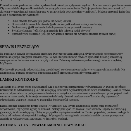
Powiadomienie push może zostać wysłane do 4 minut po wyłączeniu zapłonu. Ma ono na celu poinformowanie
Cię o wszelkich nieprawidłowościach dotyczących stanu samochodu (funkcja powiadomień push musi być
aktywna w ustawieniach smartfona oraz w ustawieniach powiadomień w aplikacji). Możesz otrzymać jedno lub
kilka z poniższych powiadomień:
Okna otwarte (otwarte jest jedno lub więcej okien)
Drzwi odblokowane lub otwarte (jeśli nie wszystkie drzwi zostały zamknięte)
Dach otwarty (jeśli szyberdach/dach panoramiczny pozostał otwarty)
Światła włączone (jeśli światła przednie lub tylne są nadal aktywne)
Sprawdź tylne siedzenie (jeśli po wyłączeniu silnika nie wykryto otwarcia tylnych drzwi)
SERWIS I PRZEGLĄDY
Na podstawie danych dotyczących przebiegu Twojego pojazdu aplikacja MyToyota poda rekomendowany
termin kolejnego przeglądu serwisowego. W tym miejscu możesz również sprawdzić historię serwisową
swojego samochodu oraz umówić wizytę u dilera. Zalecamy ustawienie preferowanego salonu w aplikacji
MyToyota.
Użytkownik pozostaje odpowiedzialny za obsługę i serwisowanie pojazdu w wymaganych interwałach. Na
użytkowniku pojazdu spoczywa odpowiedzialność pilnowania terminów przeglądów.
LAMPKI KONTROLNE
Aplikacja MyToyota może powiadamiać Cię o niektórych ostrzeżeniach wyświetlanych w Twoim pojeździe.
Ostrzeżenia te odzwierciedlają, ale nie zastępują, kontrolek wyświetlanych na desce rozdzielczej. Jako kierowca
zawsze odpowiadasz za podejmowanie działania w związku z ostrzeżeniami wyświetlanymi przez pojazd. Jeśli
wyrazisz na to zgodę, informacje o ostrzeżeniach będą również przekazywane Toyocie, aby zapewnić Ci
odpowiednie wsparcie i pomoc w przypadku konieczności naprawy.
Dzięki zgodzie udzielonej firmie Toyota i w aplikacji MyToyota użytkownik będzie miał możliwość
decydowania, czy wyraża zgodę na kontakt. Należy pamiętać, że Toyota i sieć salonów Toyoty nie udzielają
gwarancji, że skontaktują się z Tobą w przypadku wystąpienia usterki w Twoim pojeździe, ponieważ usługa ta
zależy od regionu, dostępności i zasięgu. W przypadku wystąpienia ostrzeżenia należy zawsze postępować
zgodnie ze wskazówkami zawartymi w instrukcji obsługi.
AUTOMATYCZNE POWIADAMIANIE O WYPADKU